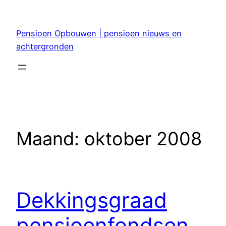
Ga
naar
Pensioen Opbouwen | pensioen nieuws en
de
achtergronden
inhoud
Maand:
oktober 2008
Dekkingsgraad
pensioenfondsen